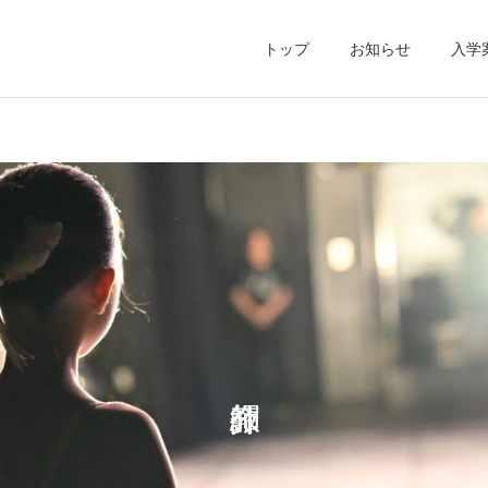
トップ
お知らせ
入学
2026
2026
第10回九州国際ダンスコン
第4回MERCI competition
ペティション/第83回全国
姫路 出場報告
舞踊コンクール 出場報告