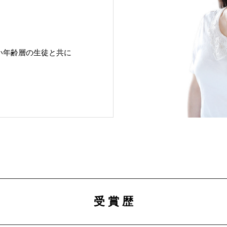
い年齢層の生徒と共に
受 賞 歴