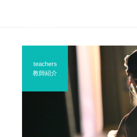
teachers
コンクールクラス
教師紹介
2023
2026
第80回全国舞踊コンクール
第39回こうべ全国洋舞コン
入選
クール 出場報告