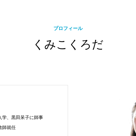
プロフィール
くみこくろだ
エスポワール
パピヨン
ファミーユ
ル入学、黒田呆子に師事
教師就任