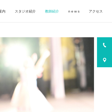
案内
スタジオ紹介
教師紹介
n e w s
アクセス
詳細を見る
2025
2025
第44回あきた全国舞踊祭
2025春 コンクール出場報
モダンダンスコンクール
告