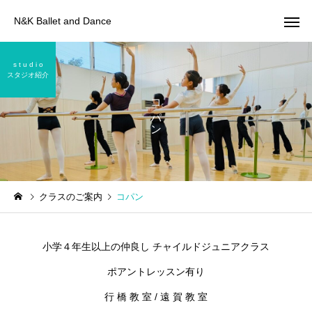
N&K Ballet and Dance
s t u d i o
スタジオ紹介
コパン
コンクールクラス
2026
2026
クラスのご案内
コパン
ル
第14回NBA福岡バレエコン
第39回こうべ全国洋舞
クール出場報告
クール 出場報告
小学４年生以上の仲良し チャイルドジュニアクラス
ポアントレッスン有り
行 橋 教 室 / 遠 賀 教 室