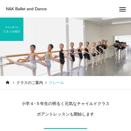
N&K Ballet and Dance
s t u d i o
スタジオ紹介
クレール
コンクールクラス
2026
2026
クラスのご案内
クレール
ル
第39回こうべ全国洋舞コン
第10回九州国際ダンス
クール 出場報告
ペティション/第83回全
小学４･５年生の明るく元気なチャイルドクラス
舞踊コンクール 出場報
ポアントレッスンも開始します