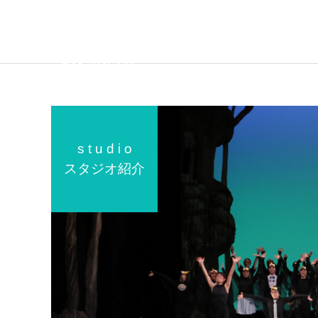
s t u d i o
コンクールクラス
スタジオ紹介
2023
2026
第80回全国舞踊コンクール
第39回こうべ全国洋舞コン
入選
クール 出場報告