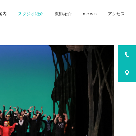
案内
スタジオ紹介
教師紹介
n e w s
アクセス
詳細を見る
2025
2025
第44回あきた全国舞踊祭
2025春 コンクール出場報
モダンダンスコンクール
告