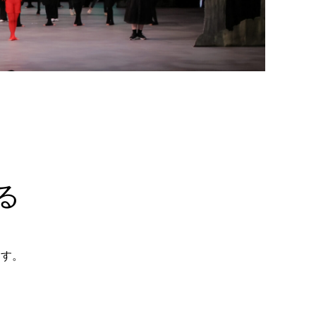
る
ます。
クララ/ナチュール