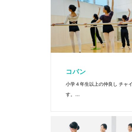
コパン
小学４年生以上の仲良し チャ
す。
(行橋教室 / 遠賀教室)