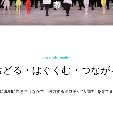
class information
おどる・はぐくむ・つなが
に真剣に向き合うなかで、努力する達成感が “人間力” を育て