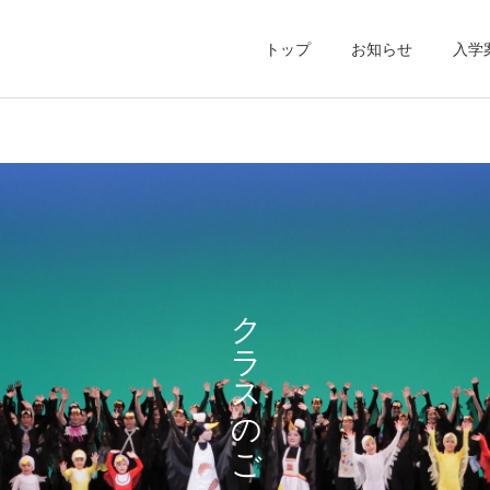
トップ
お知らせ
入学
2026
2026
クラスのご案内
第10回九州国際ダンスコン
第4回MERCI competition
ペティション/第83回全国
姫路 出場報告
舞踊コンクール 出場報告