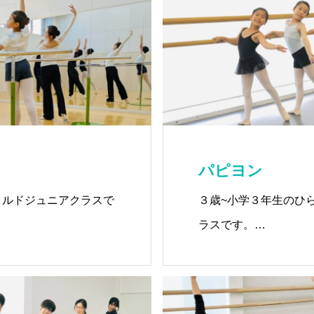
エスポワール
パピヨン
パピヨン
ファミーユ
イルドジュニアクラスで
３歳~小学３年生のひ
ラスです。
(本校/行橋教室/遠賀教