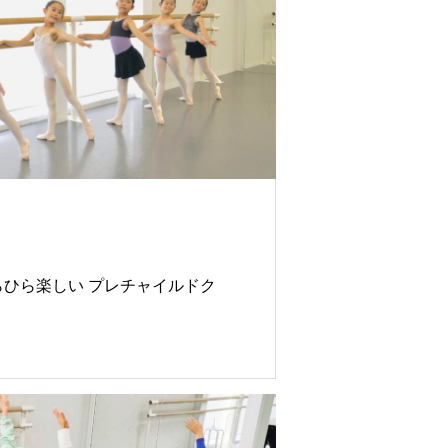
アンジュ
らひら楽しい プレチャイルドク
室)