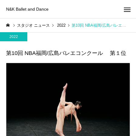
N&K Ballet and Dance
スタジオ ニュース
2022
第10回 NBA福岡/広島バレエコンクール 第１位
2022
第10回 NBA福岡/広島バレエコンクール 第１位
コンクールクラス
2026
2026
ル
第39回こうべ全国洋舞コン
第10回九州国際ダンス
クール 出場報告
ペティション/第83回全
舞踊コンクール 出場報